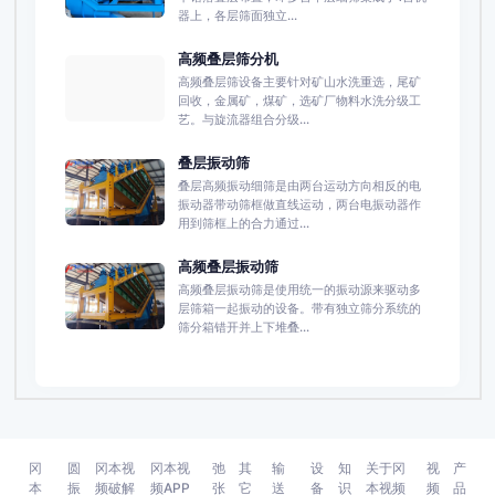
器上，各层筛面独立...
高频叠层筛分机
高频叠层筛设备主要针对矿山水洗重选，尾矿
回收，金属矿，煤矿，选矿厂物料水洗分级工
艺。与旋流器组合分级...
叠层振动筛
叠层高频振动细筛是由两台运动方向相反的电
振动器带动筛框做直线运动，两台电振动器作
用到筛框上的合力通过...
高频叠层振动筛
高频叠层振动筛是使用统一的振动源来驱动多
层筛箱一起振动的设备。带有独立筛分系统的
筛分箱错开并上下堆叠...
冈
圆
冈本视
冈本视
弛
其
输
设
知
关于冈
视
产
本
振
频破解
频APP
张
它
送
备
识
本视频
频
品