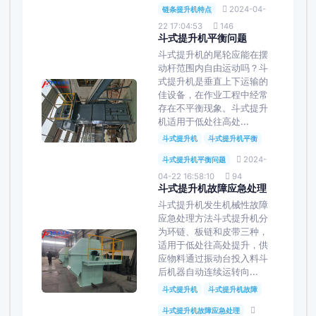
2024-04-
链条提升机特点
22 17:04:53
146
斗式提升机平衡问题
斗式提升机的尾轮应能在摆
动杆范围内自由运动吗？​斗
式提升机是垂直上下运输的
佳设备，在作业工程中经常
存在不平衡现象。斗式提升
机适用于低处往高处...
斗式提升机
斗式提升机平衡
2024-
斗式提升机平衡问题
04-22 16:58:10
94
斗式提升机故障应急处理
斗式提升机发生机械性故障
应急处理方法斗式提升机分
为环链、板链和皮带三种，
适用于低处往高处提升，供
应物料通过振动台投入料斗
后机器自动连续运转向...
斗式提升机
斗式提升机故障
斗式提升机故障应急处理