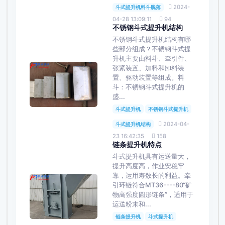
2024-
斗式提升机料斗脱落
04-28 13:09:11
94
不锈钢斗式提升机结构
不锈钢斗式提升机结构有哪
些部分组成？不锈钢斗式提
升机主要由料斗、牵引件、
张紧装置、加料和卸料装
置、驱动装置等组成。料
斗：不锈钢斗式提升机的
盛...
斗式提升机
不锈钢斗式提升机
2024-04-
斗式提升机结构
23 16:42:35
158
链条提升机特点
斗式提升机具有运送量大，
提升高度高，作业安稳牢
靠，运用寿数长的利益。牵
引环链符合MT36----80“矿
物高强度圆形链条”，适用于
运送粉末和...
链条提升机
斗式提升机