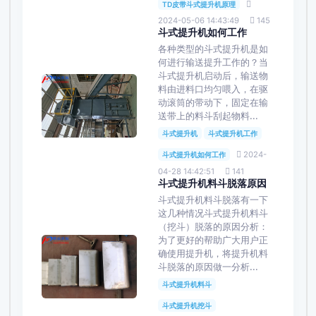
TD皮带斗式提升机原理
2024-05-06 14:43:49
145
斗式提升机如何工作
各种类型的斗式提升机是如
何进行输送提升工作的？当
斗式提升机启动后，输送物
料由进料口均匀喂入，在驱
动滚筒的带动下，固定在输
送带上的料斗刮起物料...
斗式提升机
斗式提升机工作
2024-
斗式提升机如何工作
04-28 14:42:51
141
斗式提升机料斗脱落原因
斗式提升机料斗脱落有一下
这几种情况斗式提升机料斗
（挖斗）脱落的原因分析：
为了更好的帮助广大用户正
确使用提升机，将提升机料
斗脱落的原因做一分析...
斗式提升机料斗
斗式提升机挖斗