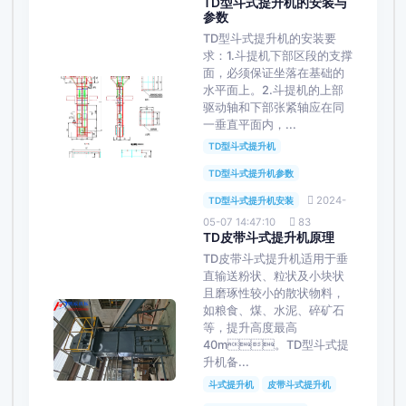
TD型斗式提升机的安装与
参数
TD型斗式提升机的安装要
求：1.斗提机下部区段的支撑
面，必须保证坐落在基础的
水平面上。2.斗提机的上部
驱动轴和下部张紧轴应在同
一垂直平面内，...
TD型斗式提升机
TD型斗式提升机参数
2024-
TD型斗式提升机安装
05-07 14:47:10
83
TD皮带斗式提升机原理
TD皮带斗式提升机适用于垂
直输送粉状、粒状及小块状
且磨琢性较小的散状物料，
如粮食、煤、水泥、碎矿石
等，提升高度最高
40m。TD型斗式提
升机备...
斗式提升机
皮带斗式提升机