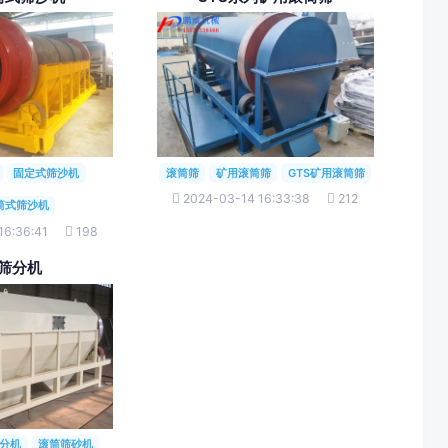
固定式筛沙机
滚筒筛
矿用滚筒筛
GTS矿用滚筒筛
2024-03-14 16:33:38
212
筒式筛沙机
16:36:41
198
筛分机
分机
滚筒筛砂机