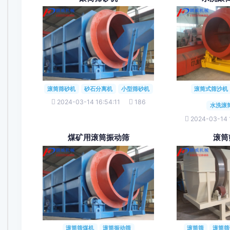
滚筒筛砂机
砂石分离机
小型筛砂机
滚筒式筛沙机
2024-03-14 16:54:11
186
水洗滚
2024-03-14 
煤矿用滚筒振动筛
滚筒
滚筒筛煤机
滚筒振动筛
滚筒筛
滚筒筛