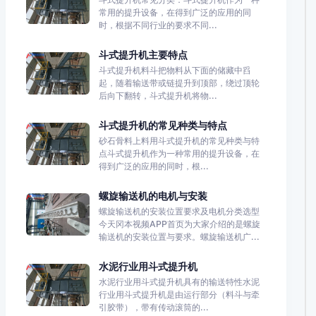
常用的提升设备，在得到广泛的应用的同
时，根据不同行业的要求不同...
斗式提升机主要特点
斗式提升机料斗把物料从下面的储藏中舀
起，随着输送带或链提升到顶部，绕过顶轮
后向下翻转，斗式提升机将物...
斗式提升机的常见种类与特点
砂石骨料上料用斗式提升机的常见种类与特
点斗式提升机作为一种常用的提升设备，在
得到广泛的应用的同时，根...
螺旋输送机的电机与安装
螺旋输送机的安装位置要求及电机分类选型
今天冈本视频APP首页为大家介绍的是螺旋
输送机的安装位置与要求。螺旋输送机广...
水泥行业用斗式提升机
水泥行业用斗式提升机具有的输送特性水泥
行业用斗式提升机是由运行部分（料斗与牵
引胶带），带有传动滚筒的...