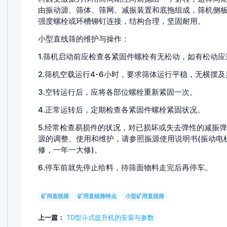
由振动源、筛体、筛网、减振装置和底拖组成，
强度螺栓或环槽铆钉连接，结构合理，坚固耐用。
小型直线筛的维护与操作：
1.筛机启动前应检查各紧固件螺栓有无松动，如有松动应重
2.筛机空载运行4-6小时，要求筛体运行平稳，无横摆及异
3.空转运行后，应将各部位螺栓重新紧固一次。
4.正常运转后，定期检查各紧固件螺栓紧固状况。
5.经常检查易损件的状况，对已损坏或失去弹性的减振弹簧
源的调整、使用和维护，请参照振源使用说明书(振动电
修，一年一大修)。
6.停车前就先停止给料，待筛面物料走完后再停车。
矿用直线筛
矿用直线筛特点
小型矿用直线筛
上一篇：
TD型斗式提升机的安装与参数