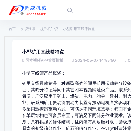
首页
知识资讯
提升机知识
小型矿用直线筛特点
小型矿用直线筛特点
冈本视频APP首页机械
2024-05-07 14:55:50
0
小型直线筛产品概述：
矿用直线震动筛是一种新型高效的通用矿用振动筛分设备
址，其筛分特征等同于其它冈本视频网址类产品。该系列矿
简便，广泛应用于矿山、煤炭、电力、冶金
业。该系列矿用振动筛的动力装置有振动电机直接驱动
多采用激振器驱动方式，可满足不同环境需要；筛面有金属编织
有单层结构也可多层布置，可满足不同筛分作业要求
厚，具有很强的筛体结构，且内装有高耐磨衬板
原煤的初级筛分作业、矿石的筛分作业。在订货时请注意与