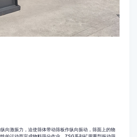
向激振力，迫使筛体带动筛板作纵向振动，筛面上的物
性的运动而完成物料筛分作业。ZSG系列矿用重型振动筛