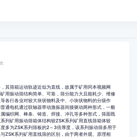
次
，其筛箱运动轨迹近似为直线，故属于矿用冈本视频网
用振动筛结构简单、可靠，筛分能力大且能耗少、维修
、建材、耐火等各行各业对较大块状物料及中、小块状物料的分级作
和普通电机通过联轴器带动激振器间接驱动两种形式，一般
网、棒条、铸造、焊接、冲孔等多种形式，筛面既
。该系列矿用振动筛箱体结构较ZSK系列矿用直线筛箱体较
，筛板厚度多为ZSK系列筛板的2～3倍厚度，该系列振动筛多用于
ZSK系列矿用直线筛的区别，由于两者外观、原理相