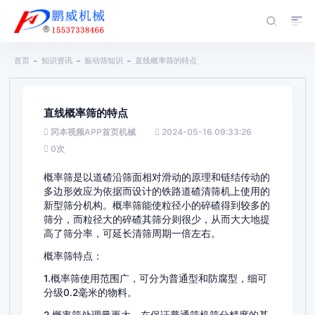
首页
知识资讯
振动筛知识
直线概率筛的特点
直线概率筛的特点
冈本视频APP首页机械
2024-05-16 09:33:26
0
次
概率筛是以道碴沿筛面相对滑动的原理和链结传动的
多边形效应为依据而设计的铁路道碴清筛机上使用的
新型筛分机构。概率筛能使粒径小的碎碴得到较多的
筛分，而粒径大的碎碴其筛分则很少，从而大大地提
高了筛分率，可延长清筛周期一倍左右。
概率筛特点：
1.概率筛使用范围广，可分为普通型和防腐型，细可
分级0.2毫米的物料。