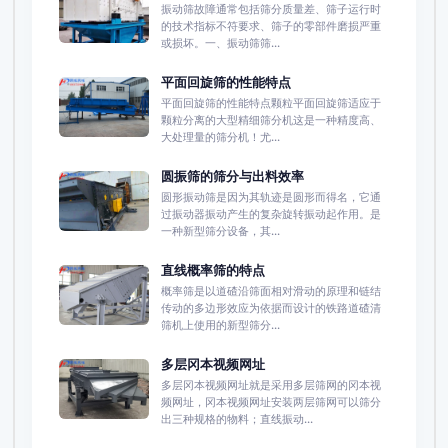
振动筛故障通常包括筛分质量差、筛子运行时
的技术指标不符要求、筛子的零部件磨损严重
或损坏。一、振动筛筛...
平面回旋筛的性能特点
平面回旋筛的性能特点颗粒平面回旋筛适应于
颗粒分离的大型精细筛分机这是一种精度高、
大处理量的筛分机！尤...
圆振筛的筛分与出料效率
圆形振动筛是因为其轨迹是圆形而得名，它通
过振动器振动产生的复杂旋转振动起作用。是
一种新型筛分设备，其...
直线概率筛的特点
概率筛是以道碴沿筛面相对滑动的原理和链结
传动的多边形效应为依据而设计的铁路道碴清
筛机上使用的新型筛分...
多层冈本视频网址
多层冈本视频网址就是采用多层筛网的冈本视
频网址，冈本视频网址安装两层筛网可以筛分
出三种规格的物料；直线振动...