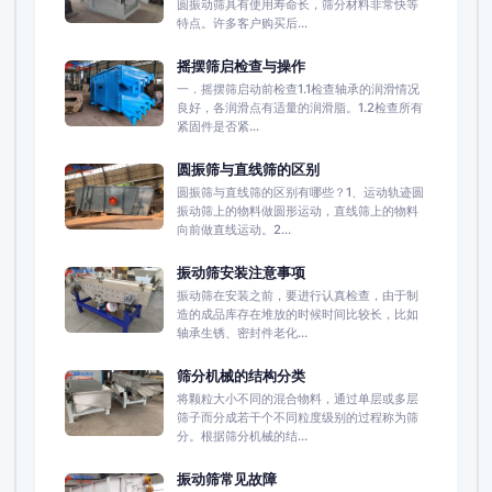
圆振动筛具有使用寿命长，筛分材料非常快等
特点。许多客户购买后...
摇摆筛启检查与操作
一．摇摆筛启动前检查1.1检查轴承的润滑情况
良好，各润滑点有适量的润滑脂。1.2检查所有
紧固件是否紧...
圆振筛与直线筛的区别
圆振筛与直线筛的区别有哪些？1、运动轨迹圆
振动筛上的物料做圆形运动，直线筛上的物料
向前做直线运动。2...
振动筛安装注意事项
振动筛在安装之前，要进行认真检查，由于制
造的成品库存在堆放的时候时间比较长，比如
轴承生锈、密封件老化...
筛分机械的结构分类
将颗粒大小不同的混合物料，通过单层或多层
筛子而分成若干个不同粒度级别的过程称为筛
分。根据筛分机械的结...
振动筛常见故障