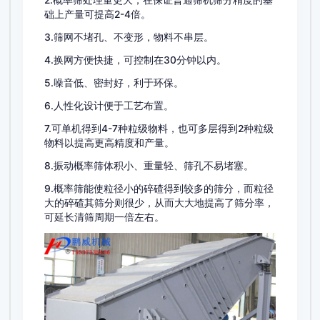
2.概率筛处理量更大，在保证普通筛机筛分精度的基
础上产量可提高2-4倍。
3.筛网不堵孔、不变形，物料不串层。
4.换网方便快捷，可控制在30分钟以内。
5.噪音低、密封好，利于环保。
6.人性化设计便于工艺布置。
7.可单机得到4-7种粒级物料，也可多层得到2种粒级
物料以提高更高精度和产量。
8.振动概率筛体积小、重量轻、筛孔不易堵塞。
9.概率筛能使粒径小的碎碴得到较多的筛分，而粒径
大的碎碴其筛分则很少，从而大大地提高了筛分率，
可延长清筛周期一倍左右。